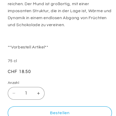
reichen. Der Mund ist großartig, mit einer
imposanten Struktur, die in der Lage ist, Wärme und
Dynamik in einem endlosen Abgang von Früchten
und Schokolade zu vereinen.
**Vorbestell Artikel**
75 cl
Normaler
CHF 18.50
Preis
Anzahl
Verringere
Erhöhe
die
die
Menge
Menge
für
für
Bestellen