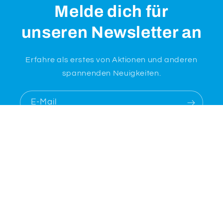
Melde dich für
unseren Newsletter an
Erfahre als erstes von Aktionen und anderen
spannenden Neuigkeiten.
E-Mail
Zahlungsmethoden
© 2026,
KENNEL Getränkehandel
Powered by Shopify
Datenschutzerklärung
AGB
Impressum