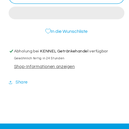
Manduria
Manduria
DOC
DOC
Primitivo
Primitivo
-
-
Cigno
Cigno
In die Wunschliste
Moro
Moro
75cl
75cl
Abholung bei
KENNEL Getränkehandel
verfügbar
Gewöhnlich fertig in 24 Stunden
Shop-Informationen anzeigen
Share